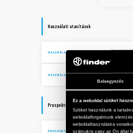
Használati utasítások
Type 27.0X
HASZNÁLATI UTASÍTÁSOK
Type 27.0x
HASZNÁLATI UTASÍTÁSOK
Beleegyezés
Ez a weboldal sütiket haszn
Prospektusok
Sütiket használunk a tartal
weboldalforgalmunk elemzésé
weboldalhasználatra vonatko
Lighting 
számukra vagy az Ön által ha
PROSPEKTUSOK