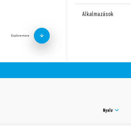
27.0x típus
ú
kompakt felépí
(impulzus) relék a tekercs 
Alkalmazások
leválasztás nélkül.
1 vagy 2 érintkező.
A 027.00 típusú adapter alk
Explore more
nyomógombbal is vezérelh
Főbb jellemzők:
3 kapcsolási sorrend
Csavaros csatlakozás
AC tekercs
Mélyített szerelvénydo
Kadmiummentes érint
Olasz szabadalom
Nyelv