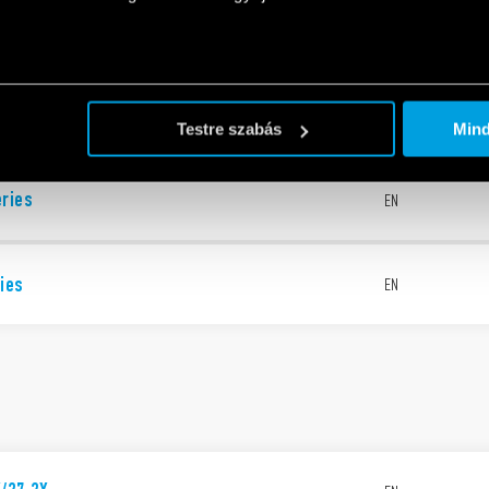
Testre szabás
Min
eries
EN
ies
EN