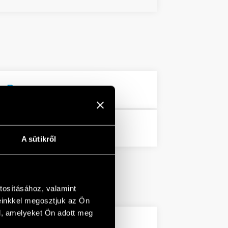
274 KB
PDF
PDF
A sütikről
tosításához, valamint
einkkel megosztjuk az Ön
l, amelyeket Ön adott meg
5 MB
PDF