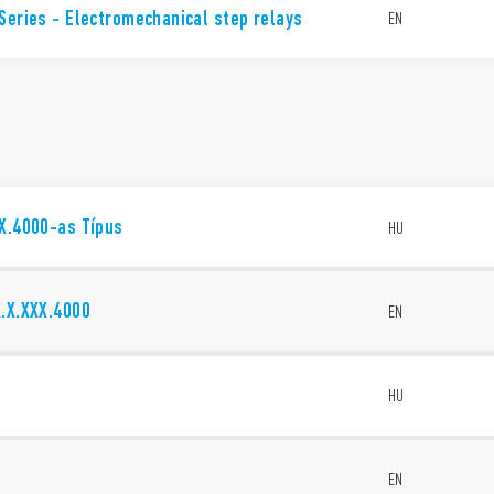
Series - Electromechanical step relays
EN
XX.4000-as Típus
HU
X.X.XXX.4000
EN
t
HU
EN