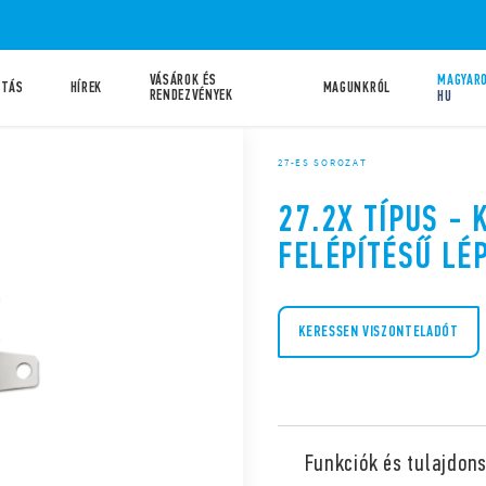
VÁSÁROK ÉS
MAGYARO
ATÁS
HÍREK
MAGUNKRÓL
RENDEZVÉNYEK
HU
27-ES SOROZAT
27.2X TÍPUS -
FELÉPÍTÉSŰ LÉ
KERESSEN VISZONTELADÓT
Funkciók és tulajdon