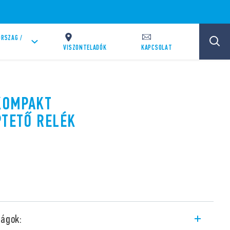
RSZAG /
VISZONTELADÓK
KAPCSOLAT
 KOMPAKT
PTETŐ RELÉK
ságok: