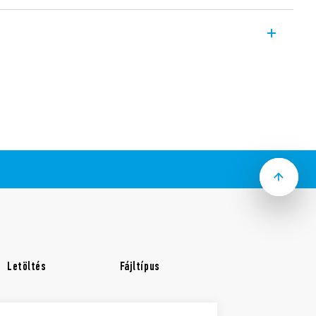
tésű, elektromechanikus léptető
és az érintkezők között galvanikus
almazásával akár 24 világító (glimm)
ető.
bozba vagy szerelőlapra építhető
kezőanyag
Letöltés
Fájltípus