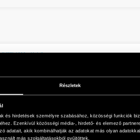
.X.XXX.4000 - Multilanguage
EN
 - Multilanguage
EN
Részletek
ál
mak és hirdetések személyre szabásához, közösségi funkciók biz
hez. Ezenkívül közösségi média-, hirdető- és elemező partner
zó adatait, akik kombinálhatják az adatokat más olyan adatokka
management
EN
sznált más szolgáltatásokból gyűjtöttek.