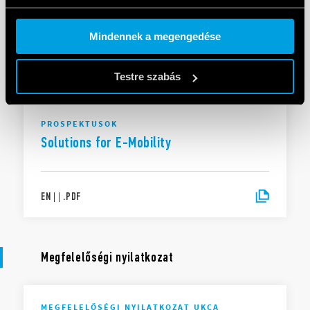
Solutions for electrical panels and
industrial automation
Cookie policy.
Mindennek a megengedése
EN
|
|
.
PDF
Testre szabás
PROSPEKTUSOK
Solutions for E-Mobility
EN
|
|
.
PDF
Megfelelőségi nyilatkozat
MEGFELELŐSÉGI NYILATKOZAT UKCA