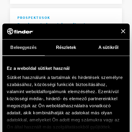
PROSPEKTUSOK
Brochure Industrial applications
Beleegyezés
Részletek
A sütikről
EN
|
|
.
PDF
Ez a weboldal sütiket használ
PROSPEKTUSOK
Sütiket használunk a tartalmak és hirdetések személyre
Solutions for electrical panels and
szabásához, közösségi funkciók biztosításához,
industrial automation
valamint weboldalforgalmunk elemzéséhez. Ezenkívül
közösségi média-, hirdető- és elemező partnereinkkel
megosztjuk az Ön weboldalhasználatra vonatkozó
EN
|
3 MB
|
.
PDF
adatait, akik kombinálhatják az adatokat más olyan
adatokkal, amelyeket Ön adott meg számukra vagy az
Ön által használt más szolgáltatásokból gyűjtöttek.