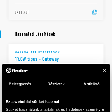
EN
|
|
.
PDF
Használati utasítások
HASZNÁLATI UTASÍTÁSOK
1Y.GW típus - Gateway
HU
|
|
.
PDF
Beleegyezés
Részletek
A sütikről
Type 1Y.GW - Modular Gateway
Ez a weboldal sütiket használ
Sütiket használunk a tartalmak és hirdetések személyre