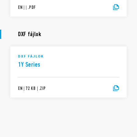
EN
|
|
.
PDF
DXF fájlok
DXF FÁJLOK
1Y Series
EN
|
72 KB
|
.
ZIP