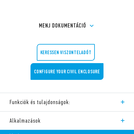
MENJ DOKUMENTÁCIÓ
KERESSEN VISZONTELADÓT
CONFIGURE YOUR CIVIL ENCLOSURE
Funkciók és tulajdonságok:
Az új, sorbaépíthető, 1Y.GW.8.230.BS00 típusú GATEWAY
Alkalmazások
alkalmazható a YESLY-rendszerrel és a BLISS2 okos
szobatermosztáttal.