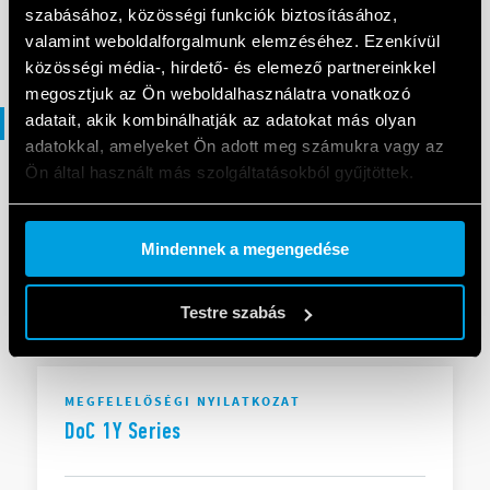
szabásához, közösségi funkciók biztosításához,
EN
|
|
.
PDF
valamint weboldalforgalmunk elemzéséhez. Ezenkívül
közösségi média-, hirdető- és elemező partnereinkkel
megosztjuk az Ön weboldalhasználatra vonatkozó
adatait, akik kombinálhatják az adatokat más olyan
Megfelelőségi nyilatkozat
adatokkal, amelyeket Ön adott meg számukra vagy az
Ön által használt más szolgáltatásokból gyűjtöttek.
MEGFELELŐSÉGI NYILATKOZAT UKCA
Cookie policy.
UKCA 1Y Series
Mindennek a megengedése
Testre szabás
EN
|
|
.
PDF
MEGFELELŐSÉGI NYILATKOZAT
DoC 1Y Series