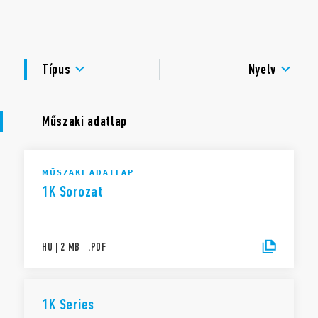
Standard KNX rendszerkhez
DOKUMENTÁCIÓ
B-típusú USB csatlakozó
Egy készülék széles, kompakt kivitel
TANÚSÍTVÁNYOK
LED a busz állapotjelzésére
Típus
Nyelv
Műszaki adatlap
MŰSZAKI ADATLAP
1K Sorozat
HU
|
2 MB
|
.
PDF
1K Series