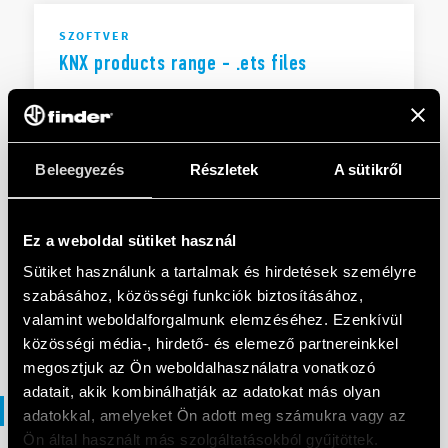
SZOFTVER
KNX products range - .ets files
EN
|
|
.
ZIP
Beleegyezés
Részletek
A sütikről
SZOFTVER
Ez a weboldal sütiket használ
1K Series - .ets
Sütiket használunk a tartalmak és hirdetések személyre
szabásához, közösségi funkciók biztosításához,
valamint weboldalforgalmunk elemzéséhez. Ezenkívül
EN
|
253 KB
|
.
ZIP
közösségi média-, hirdető- és elemező partnereinkkel
megosztjuk az Ön weboldalhasználatra vonatkozó
adatait, akik kombinálhatják az adatokat más olyan
3D fájlok
adatokkal, amelyeket Ön adott meg számukra vagy az
Ön által használt más szolgáltatásokból gyűjtöttek.