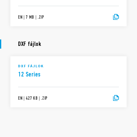
EN
|
7 MB
|
.
ZIP
DXF fájlok
DXF FÁJLOK
12 Series
EN
|
427 KB
|
.
ZIP