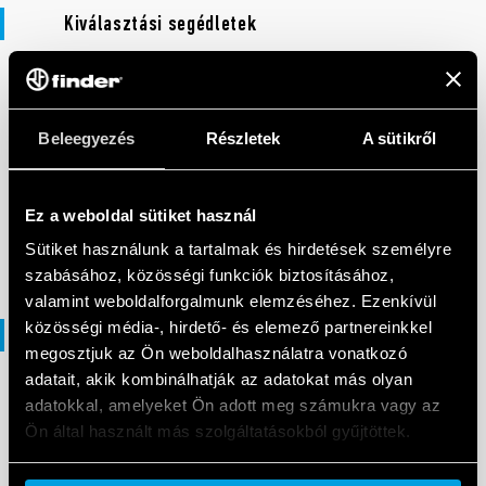
Kiválasztási segédletek
KIVÁLASZTÁSI SEGÉDLETEK
Selection Guide - 12 Series Time
Beleegyezés
Részletek
A sütikről
Switches
Ez a weboldal sütiket használ
EN
|
2 MB
|
.
PDF
Sütiket használunk a tartalmak és hirdetések személyre
szabásához, közösségi funkciók biztosításához,
valamint weboldalforgalmunk elemzéséhez. Ezenkívül
közösségi média-, hirdető- és elemező partnereinkkel
Megfelelőségi nyilatkozat
megosztjuk az Ön weboldalhasználatra vonatkozó
adatait, akik kombinálhatják az adatokat más olyan
adatokkal, amelyeket Ön adott meg számukra vagy az
MEGFELELŐSÉGI NYILATKOZAT
Ön által használt más szolgáltatásokból gyűjtöttek.
DoC Type 12.Bx
Cookie policy.