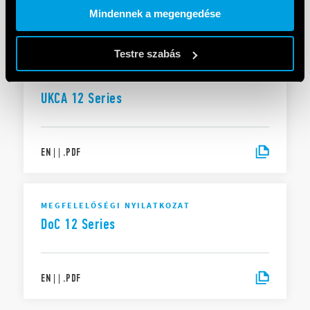
Mindennek a megengedése
EN
|
|
.
PDF
Testre szabás
MEGFELELŐSÉGI NYILATKOZAT UKCA
UKCA 12 Series
EN
|
|
.
PDF
MEGFELELŐSÉGI NYILATKOZAT
DoC 12 Series
EN
|
|
.
PDF