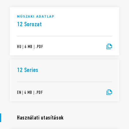
A Finder S.p.A. sole proprietorship maximális átláthatóságot biztosít az Ön
csatlakoztatott okoseszközei által generált adatok tekintetében. Ha
MŰSZAKI ADATLAP
szeretne többet megtudni a jogairól, az adatok generálásának módjáról,
arról, hogy ki férhet hozzájuk, és hogyan kezelheti őket, kérjük, olvassa el
12 Sorozat
a Data Act Adatvédelmi Tájékoztatónkat
ide kattintva
.
HU
|
6 MB
|
.
PDF
12 Series
EN
|
4 MB
|
.
PDF
Használati utasítások