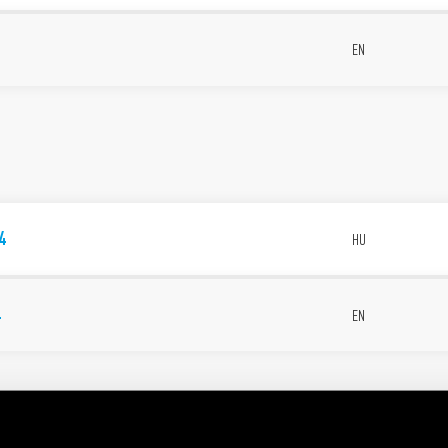
EN
4
HU
4
EN