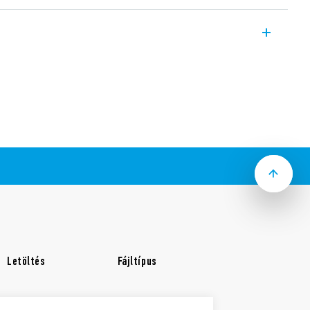
 arra alkalmas fényforrás fényárama
ra NFC adatátvitelre képes
ató.
s vagy PWM bemenettel rendelkező
tekkel
 V vagy PWM
 BE-kapcsolás és asztro KI-kapcsolás BE-
s
 európai országok többsége esetében
ószám megadásával is beállítható
 KI-kapcsolási időpontok 1 perces
el eltolhatók a napnyugta, ill. napkelte
va)
dő 1 perc • Nyári/téli időszámítás:
ília
k és az aktuális állapot megjelenítésére
Letöltés
Fájltípus
 PIN kóddal védhető
elem biztosítja a beállításokhoz és
éges energiaellátást a hálózati