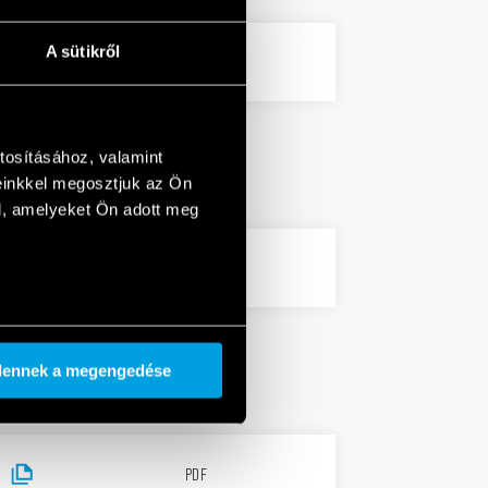
A sütikről
5 MB
PDF
tosításához, valamint
einkkel megosztjuk az Ön
l, amelyeket Ön adott meg
2 MB
PDF
dennek a megengedése
PDF