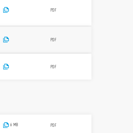
setére
PDF
a tápfeszültség és a kimeneti érintkező
elhető (EN 60715)
kezőanyag
PDF
ATÓ (2023/2854/EU rendelet)
 maximális átláthatóságot biztosít az Ön
generált adatok tekintetében. Ha szeretne többet
PDF
rálásának módjáról, arról, hogy ki férhet hozzájuk,
lvassa el a Data Act Adatvédelmi Tájékoztatónkat
ide
6 MB
PDF