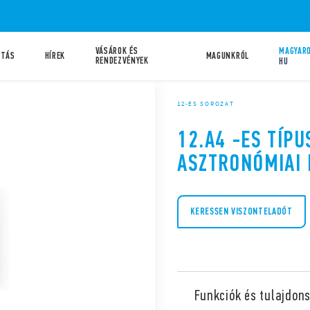
VÁSÁROK ÉS
MAGYARO
ATÁS
HÍREK
MAGUNKRÓL
RENDEZVÉNYEK
HU
12-ES SOROZAT
12.A4 -ES TÍPU
ASZTRONÓMIAI
KERESSEN VISZONTELADÓT
Funkciók és tulajdon