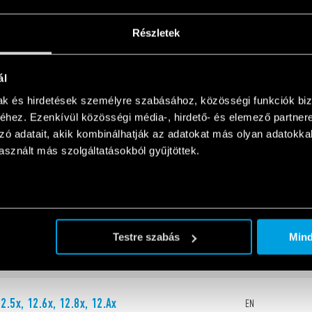
Részletek
management
EN
ál
mak és hirdetések személyre szabásához, közösségi funkciók biz
hez. Ezenkívül közösségi média-, hirdető- és elemező partner
zó adatait, akik kombinálhatják az adatokat más olyan adatokka
sznált más szolgáltatásokból gyűjtöttek.
Guide - 12 Series Time Switches
EN
Testre szabás
Min
2.5x, 12.6x, 12.8x, 12.Ax
EN