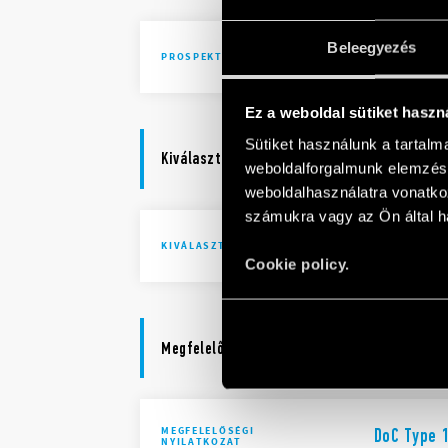
Beleegyezés
Lighting 
PROSPEKTUSOK
Ez a weboldal sütiket haszn
Sütiket használunk a tartal
Kiválasztási segédletek
weboldalforgalmunk elemzésé
weboldalhasználatra vonatko
számukra vagy az Ön által ha
Selection 
KIVÁLASZTÁSI SEGÉDLETEK
Cookie policy.
Megfelelőségi nyilatkozat
MEGFELELŐSÉGI
DoC Type 1
NYILATKOZAT