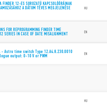
A FINDER 12-ES SOROZATÚ KAPCSOLÓÓRÁINAK
tápfeszültség kiesése e
AMOZÁSÁHOZ A DÁTUM TÉVES MEGJELENÉSE
HU
Biztonsági leválasztás 
között
35 mm széles
TS 35 mm-es sínre szer
ONS FOR REPROGRAMMING FINDER TIME
Kadmiummentes érint
EN
12 SERIES IN CASE OF DATE MISALIGNMENT
DATA ACT ADATVÉDELMI TÁJÉKOZT
A Finder S.p.A. sole proprietorship
 - Astro time switch Type 12.A4.8.230.0010
csatlakoztatott okoseszközei által 
EN
logue output: 0-10 V or PWM
megtudni a jogairól, az adatok gene
és hogyan kezelheti őket, kérjük, o
kattintva
.
t
HU