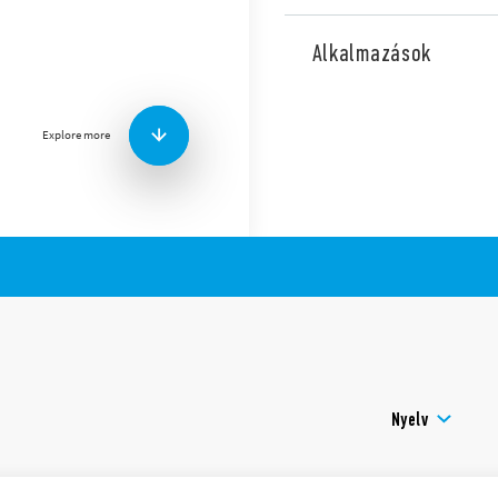
Kapcsolóórák – A kapcsolt,
szabályozható, a kapcsolóó
Alkalmazások
okostelefonnal programozh
Kompatibilis 0-10 V-o
tápegységekkel / előté
Explore more
1 analóg kimenet: 0-10
1 váltóérintkező 16 A
Működési példák: Asztro
kapcsolás, KI-kapcsolá
Az alkalmazás helye az
egyszerűen, az irányít
Az asztro BE- és asztro
lépésekben +/- 90 percc
időpontjaihoz viszonyít
Legrövidebb kapcsolási i
Európa, Ausztrália, Braz
LCD kijelző a beállításo
Nyelv
A programozás 4 jegyű
Háttérvilágítás
Belső (elöl cserélhető) 
programozásokhoz szüks