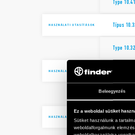
Type 10.4
Típus 10.3
HASZNÁLATI UTASÍTÁSOK
Type 10.3
Típus 10.4
HASZNÁLATI UTASÍTÁSOK
Beleegyezés
Type 10.4
Ez a weboldal sütiket haszn
Típus 10.5
HASZNÁLATI UTASÍTÁSOK
Sütiket használunk a tartal
weboldalforgalmunk elemzésé
weboldalhasználatra vonatko