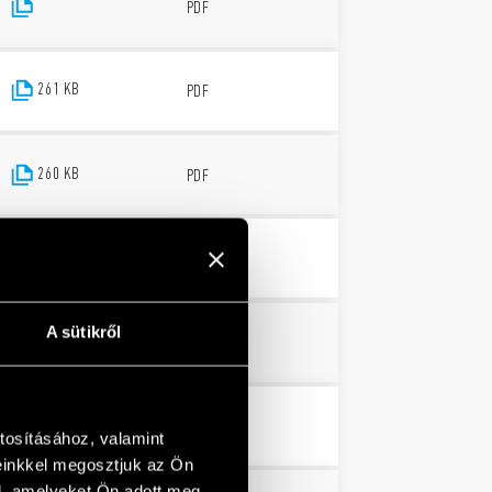
PDF
261 KB
PDF
260 KB
PDF
PDF
A sütikről
PDF
259 KB
PDF
tosításához, valamint
einkkel megosztjuk az Ön
l, amelyeket Ön adott meg