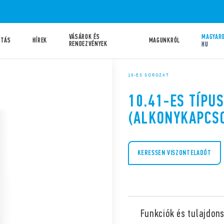
VÁSÁROK ÉS
MAGYARO
ATÁS
HÍREK
MAGUNKRÓL
RENDEZVÉNYEK
HU
10-ES SOROZAT
10.41-ES TÍPU
(ALKONYKAPCS
KERESSEN VISZONTELADÓT
Funkciók és tulajdon