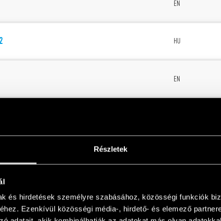
1
EN
2
HU
2
EN
2
HU
Részletek
2
EN
ál
1
HU
mak és hirdetések személyre szabásához, közösségi funkciók biz
hez. Ezenkívül közösségi média-, hirdető- és elemező partner
zó adatait, akik kombinálhatják az adatokat más olyan adatokka