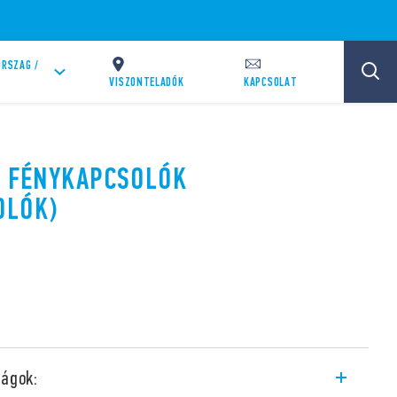
RSZAG /
VISZONTELADÓK
KAPCSOLAT
S FÉNYKAPCSOLÓK
OLÓK)
ságok: