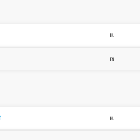
t
HU
EN
1
HU