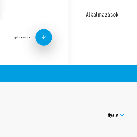
A 10.41-es típus
ú
fénykapcso
berendezések megvilágítást
Alkalmazások
kimenettel, 1 záróérintkező
több fényforrás egypólusú 
Főbb jellemzők:
Explore more
Egy vagy több fényforr
A kapcsolási küszöbérté
Kadmiummentes érint
Kadmiummentes fényérz
Olasz szabadalom: a k
fényérzékelő rendszer, h
fényforrásokhoz is alka
A könnyebb beállítás é
késleltetés nélkül tört
Rendelhető 230 V AC és 
Nyelv