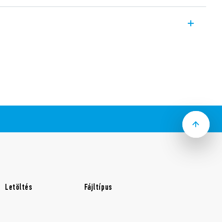
lók (alkonykapcsolók) a világítási
ól függő vezérlésére alkalmazhatók. Két
vel (NO) rendelkeznek (16 A) egy vagy
kapcsolására.
ás kétpólusú kapcsolása
k 1 és 80 lx között állítható
kezőanyag
ékelő (IC-fotodióda)
apcsolt fény hatását kompenzáló
osszú felfutási és újragyújtási idejű
lmas (egészen 10 percig)
rdekében első három kapcsolási ciklus
énik
120 V AC (50/60 Hz) tápfeszültséggel
Letöltés
Fájltípus