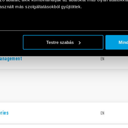
1
EN
sznált más szolgáltatásokból gyűjtöttek.
Testre szabás
Min
management
EN
eries
EN