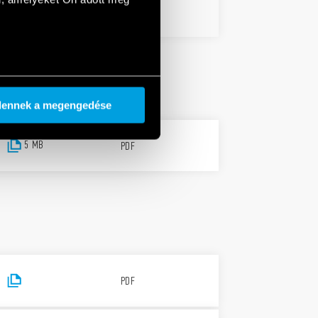
258 KB
PDF
dennek a megengedése
5 MB
PDF
PDF