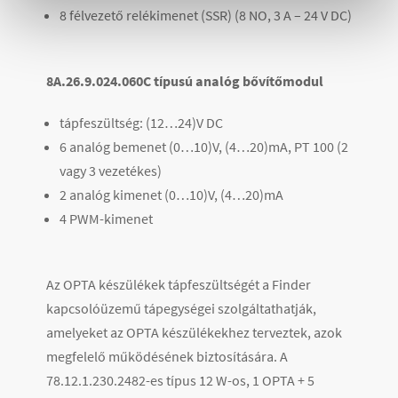
8 félvezető relékimenet (SSR) (8 NO, 3 A – 24 V DC)
8A.26.9.024.060C típusú analóg bővítőmodul
tápfeszültség: (12…24)V DC
6 analóg bemenet (0…10)V, (4…20)mA, PT 100 (2
vagy 3 vezetékes)
2 analóg kimenet (0…10)V, (4…20)mA
4 PWM-kimenet
Az OPTA készülékek tápfeszültségét a Finder
kapcsolóüzemű tápegységei szolgáltathatják,
amelyeket az OPTA készülékekhez terveztek, azok
megfelelő működésének biztosítására. A
78.12.1.230.2482-es típus 12 W-os, 1 OPTA + 5