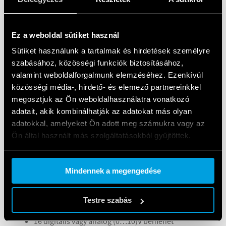
Ez a weboldal sütiket használ
A bővítőmodulok főbb műszaki jellemzői a
Sütiket használunk a tartalmak és hirdetések személyre
következők:
szabásához, közösségi funkciók biztosításához,
valamint weboldalforgalmunk elemzéséhez. Ezenkívül
8A.58.9.024.160C típusú EMR-bővítőmodul
közösségi média-, hirdető- és elemező partnereinkkel
megosztjuk az Ön weboldalhasználatra vonatkozó
tápfeszültség: (12…24)V DC
adatait, akik kombinálhatják az adatokat más olyan
16 digitális vagy analóg (0…10)V bemenet
adatokkal, amelyeket Ön adott meg számukra vagy az
8 elektromechanikus relékimenet (EMR) (8 NO, 6 A –
Ön által használt más szolgáltatásokból gyűjtöttek.
250 V AC, AC-1)
Cookie policy.
Mindennek a megengedése
8A.88.9.024.160C típusú SSR-bővítőmodul
Testre szabás
tápfeszültség: (12…24)V DC
16 digitális vagy analóg (0…10)V bemenet