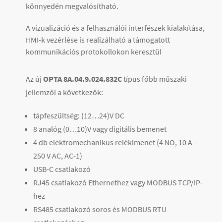
könnyedén megvalósítható.
A vizualizáció és a felhasználói interfészek kialakítása,
HMI-k vezérlése is realizálható a támogatott
kommunikációs protokollokon keresztül
Az új
OPTA 8A.04.9.024.832C
típus főbb műszaki
jellemzői a következők:
tápfeszültség: (12…24)V DC
8 analóg (0…10)V vagy digitális bemenet
4 db elektromechanikus relékimenet (4 NO, 10 A –
250 V AC, AC-1)
USB-C csatlakozó
RJ45 csatlakozó Ethernethez vagy MODBUS TCP/IP-
hez
RS485 csatlakozó soros és MODBUS RTU