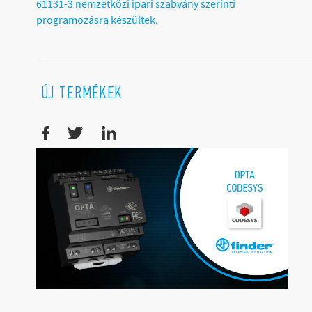
61131-3 nemzetközi ipari szabvány szerinti
programozásra készültek.
ÚJ TERMÉKEK