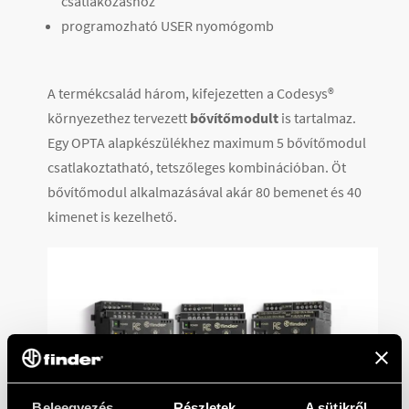
csatlakozáshoz
programozható USER nyomógomb
A termékcsalád három, kifejezetten a Codesys®
környezethez tervezett
bővítőmodult
is tartalmaz.
Egy OPTA alapkészülékhez maximum 5 bővítőmodul
csatlakoztatható, tetszőleges kombinációban. Öt
bővítőmodul alkalmazásával akár 80 bemenet és 40
kimenet is kezelhető.
Beleegyezés
Részletek
A sütikről