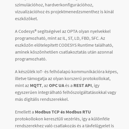
szimulációhoz, hardverkonfigurációhoz,
vizualizációhoz és projektmenedzsmenthez is kínál
eszközöket.
A Codesys® segítségével az OPTA olyan nyelvekkel
programozható, mint az IL, ST, LD, FBD, SFC. Az
eszközön előtelepített CODESYS Runtime található,
aminek köszönhetően csatlakoztatás után azonnal
programozható.
A készülék IoT- és felhőalapú kommunikációra képes,
illetve támogatja az olyan korszerű protokollokat,
mint az
MQTT
, az
OPC UA
és a
REST API
, így
egyszerűen integrálható felhőszolgáltatásokkal vagy
más digitális rendszerekkel.
Emellett a
Modbus TCP és Modbus RTU
protokollokon keresztüli vezérlés, így a különféle
rendszerekhez való csatlakozás és a távfelügyelet is