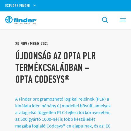
EXPLORE FINDER
20
NOVEMBER
2025
ÚJDONSÁG AZ OPTA PLR
TERMÉKCSALÁDBAN –
OPTA CODESYS®
A Finder programozható logikai reléinek (PLR) a
kínálata idén néhány új modellel bővült, amelyek
a világ első független PLC-fejlesztői környezetén,
az 500 gyártó 1000-nél is több készülékét
magába foglaló Codesys®-en alapulnak, és az IEC