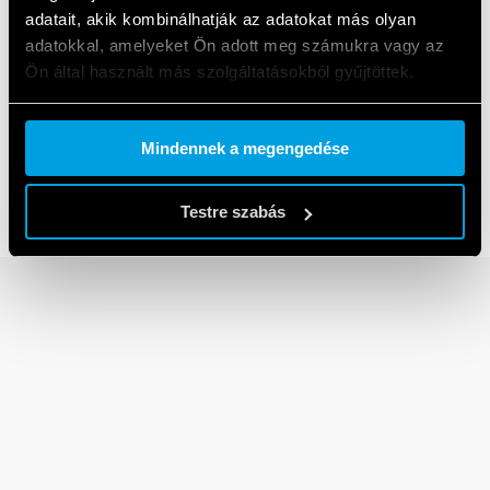
adatait, akik kombinálhatják az adatokat más olyan
adatokkal, amelyeket Ön adott meg számukra vagy az
Ön által használt más szolgáltatásokból gyűjtöttek.
Cookie policy.
Mindennek a megengedése
58-as sorozat
Testre szabás
Csatoló relémodulok 6