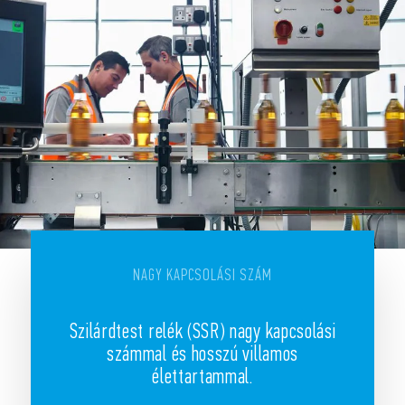
NAGY KAPCSOLÁSI SZÁM
Szilárdtest relék (SSR) nagy kapcsolási
számmal és hosszú villamos
élettartammal.