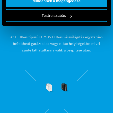
Mindennek a megengedése
Testre szabás
EGYSZERŰ BEÉPÍTHETŐSÉG
Az 1L.10-es típusú LUMOS LED-es vészvilágítás egyszerűen
beépíthető garázsokba vagy ellátó helyiségekbe, mivel
szinte láthatatlanná válik a beépítése után.