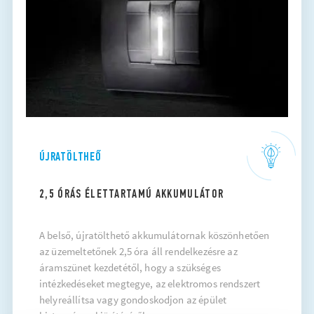
ÚJRATÖLTHEŐ
2,5 ÓRÁS ÉLETTARTAMÚ AKKUMULÁTOR
A belső, újratölthető akkumulátornak köszönhetően
az üzemeltetőnek 2,5 óra áll rendelkezésre az
áramszünet kezdetétől, hogy a szükséges
intézkedéseket megtegye, az elektromos rendszert
helyreállítsa vagy gondoskodjon az épület