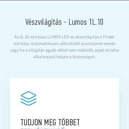
Vészvilágítás - Lumos 1L.10
Az 1L.10-es típusú LUMOS LED-es vészvilágítás a Finder
márkája. Automatikusan aktiválódik áramszünet esetén
vagy ha a világítás egyéb okból nem működik, ezzel növelve
alkalmazási helyén a biztonságot.
TUDJON MEG TÖBBET