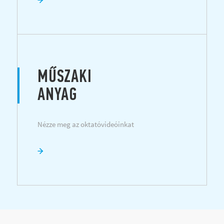
MŰSZAKI
ANYAG
Nézze meg az oktatóvideóinkat