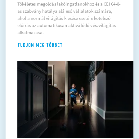
Tökéletes megoldás lakóingatlanokhoz és a CEI 64-8-
as szabvány hatálya alá eső vállalatok számára,
ahol a normál világítás kiesése esetére kötelező
előírás az automatikusan aktiválódó vészvilágítás
alkalmazása.
TUDJON MEG TÖBBET