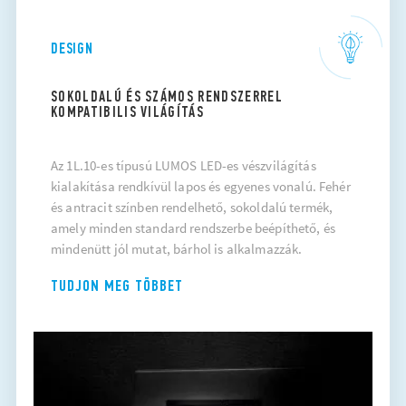
DESIGN
SOKOLDALÚ ÉS SZÁMOS RENDSZERREL
KOMPATIBILIS VILÁGÍTÁS
Az 1L.10-es típusú LUMOS LED-es vészvilágítás
kialakítása rendkívül lapos és egyenes vonalú. Fehér
és antracit színben rendelhető, sokoldalú termék,
amely minden standard rendszerbe beépíthető, és
mindenütt jól mutat, bárhol is alkalmazzák.
TUDJON MEG TÖBBET