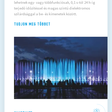
lehetnek egy- vagy többfunkciósak, 0,1 s-tól 24 h-ig
terjedő időzítéssel és magas szintű dielektromos
szilárdsággal a be- és kimenetek között.
TUDJON MEG TÖBBET