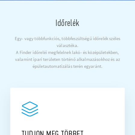
Időrelék
Egy- vagy többfunkciós, többfeszültségű időrelék széles
választéka.
A Finder időreléi megfelelnek lakó- és középületekben,
valamint ipari területen történő alkalmazásokhoz és az
épületautomatizálás terén egyaránt.
TUDJON MEG TÖBBET