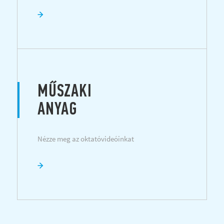
MŰSZAKI
ANYAG
Nézze meg az oktatóvideóinkat