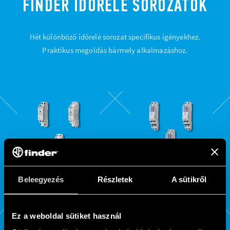
FINDER IDŐRELÉ SOROZATOK
Hét különböző időrelé sorozat specifikus igényekhez.
Praktikus megoldás bármely alkalmazáshoz.
Beleegyezés
Részletek
A sütikről
80
81
Ez a weboldal sütiket használ
-ES SOROZAT
-ES SOROZAT