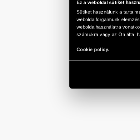
Ez a weboldal sütiket haszn
Sütiket használunk a tartal
weboldalforgalmunk elemzésé
weboldalhasználatra vonatko
számukra vagy az Ön által ha
Cookie policy.