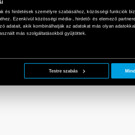
ál
mak és hirdetések személyre szabásához, közösségi funkciók biz
hez. Ezenkívül közösségi média-, hirdető- és elemező partner
zó adatait, akik kombinálhatják az adatokat más olyan adatokka
sznált más szolgáltatásokból gyűjtöttek.
Testre szabás
Min