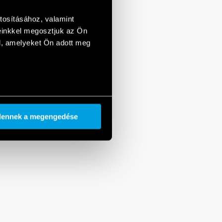
tosításához, valamint
einkkel megosztjuk az Ön
l, amelyeket Ön adott meg
dennek a megengedése