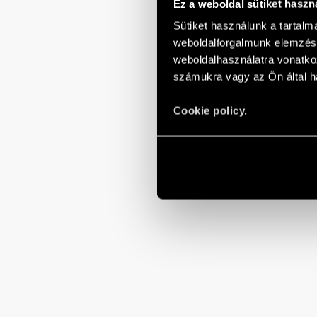
Ez a weboldal sütiket haszn
Sütiket használunk a tartal
weboldalforgalmunk elemzésé
weboldalhasználatra vonatko
számukra vagy az Ön által ha
Cookie policy.