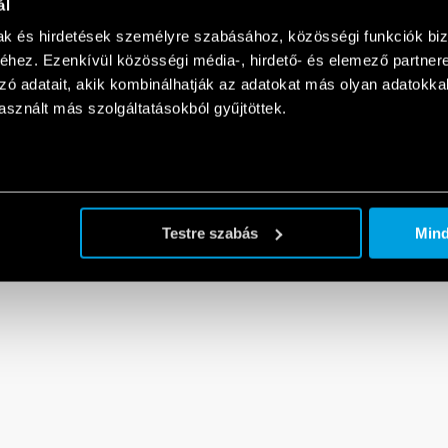
ál
mak és hirdetések személyre szabásához, közösségi funkciók biz
hez. Ezenkívül közösségi média-, hirdető- és elemező partner
zó adatait, akik kombinálhatják az adatokat más olyan adatokka
sznált más szolgáltatásokból gyűjtöttek.
Testre szabás
Min