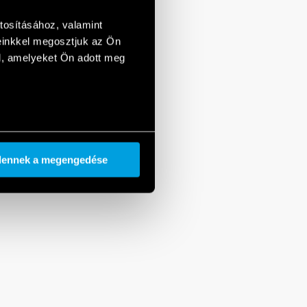
tosításához, valamint
einkkel megosztjuk az Ön
l, amelyeket Ön adott meg
dennek a megengedése