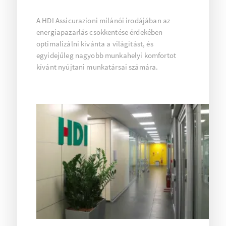
A HDI Assicurazioni milánói irodájában az
energiapazarlás csökkentése érdekében
optimalizálni kívánta a világítást, és
egyidejűleg nagyobb munkahelyi komfortot
kívánt nyújtani munkatársai számára.