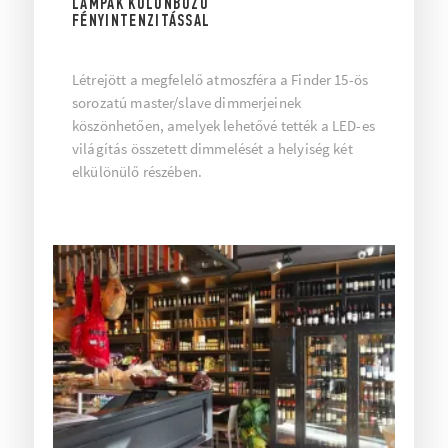
LÁMPÁK KÜLÖNBÖZŐ
FÉNYINTENZITÁSSAL
Létrejött a megfelelő atmoszféra a Finder 15-ös
sorozatú master/slave dimmerjeinek
köszönhetően, amelyek lehetővé tették a LED-es
világítás összetett dimmelését a helyiség két
elkülönülő részében.