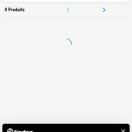
Température ambiante : –40…+70 °C
ACCESSOIRES
DOCUMENTATIONS
CERTIFICATIONS