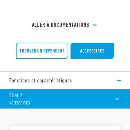
ALLER À DOCUMENTATIONS
TROUVER UN REVENDEUR
ACCESSOIRES
Fonctions et caractéristiques
Support à souder type 94.23 (épaisseur du panneau 1 mm),
Aller à
pour relais 55.33.
ACCESSOIRES
Accessoires :
Etrier de maintien métallique 094.51 (fourni avec le
support – code SMA)
ACCESSOIRES
Caractéristiques :