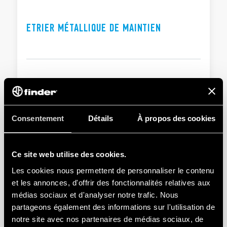
DOCUMENTATIONS
Valeurs nominales : 10 A – 250 V
Rigidité diélectique : 2 kV AC
ETRIER MÉTALLIQUE DE MAINTIEN
CERTIFICATIONS
Température ambiante : –40…+70 °C
Consentement
Détails
À propos des cookies
Ce site web utilise des cookies.
Les cookies nous permettent de personnaliser le contenu
et les annonces, d'offrir des fonctionnalités relatives aux
médias sociaux et d'analyser notre trafic. Nous
partageons également des informations sur l'utilisation de
notre site avec nos partenaires de médias sociaux, de