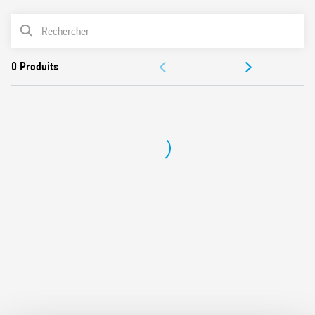
Indice de protection: IP 20
LISTE DES PRODUITS
Température ambiante (UN ≤ 60 V / > 60 V) : –40…+70/–
40…+55 °C
ACCESSOIRES
DOCUMENTATIONS
CERTIFICATIONS
VIDÉOS