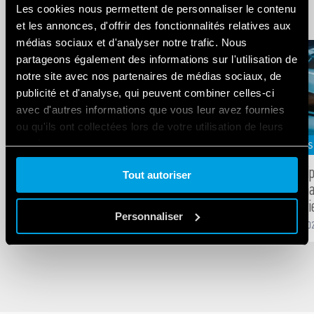
Related Blogs
Les cookies nous permettent de personnaliser le contenu
et les annonces, d'offrir des fonctionnalités relatives aux
médias sociaux et d'analyser notre trafic. Nous
partageons également des informations sur l'utilisation de
notre site avec nos partenaires de médias sociaux, de
publicité et d'analyse, qui peuvent combiner celles-ci
avec d'autres informations que vous leur avez fournies
ou qu'ils ont collectées lors de votre utilisation de leurs
services.
INDUSTRIE
MARCHÉS S
Relais de sécurité : pour protéger les
Des équi
Tout autoriser
Cookie policy.
hommes et les machines
performan
l’industri
-
AUG
01
,
2022
6
min
Personnaliser
-
DEC
31
,
20