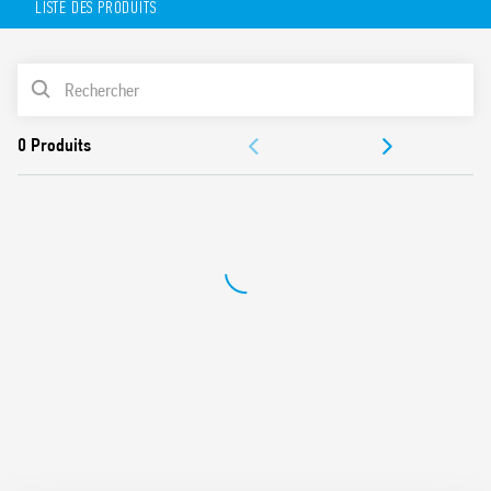
LISTE DES PRODUITS
Bobine AC ou DC
Fourni avec module de présence tension et protection
bobine
LISTE DES PRODUITS
Etiquette d’identification
UL Listing (pour la combinaison relais + support)
ACCESSOIRES
Montage sur rail 35 mm (EN 60715)
Contacts sans Cadmium
DOCUMENTATIONS
Egalement disponible en version IECEx/Atex/HazLoc.
CERTIFICATIONS
VIDÉOS