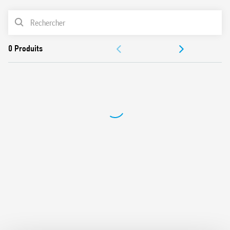
Disponible en version RT III (lavable)
LISTE DES PRODUITS
DOCUMENTATIONS
CERTIFICATIONS