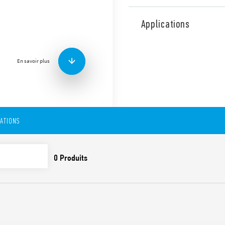
Relais industriel type 55.1
montage sur circuits imprim
Applications
Caractéristiques :
Bobine AC ou DC
Contacts sans Cadmiu
En savoir plus
Options pour matériau 
Disponible en version RT
CATIONS