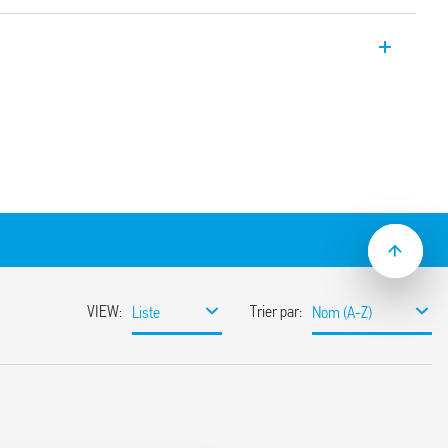
2 pour usage général, adapté pour le
és, 2 inverseurs 10 A.
m
des contacts
 III (lavable)