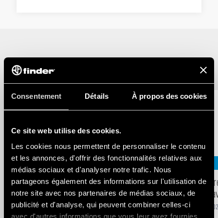
Related Blogs
Consentement
Détails
À propos des cookies
Ce site web utilise des cookies.
Les cookies nous permettent de personnaliser le contenu
et les annonces, d'offrir des fonctionnalités relatives aux
TERTIAIRE
TERTIAIRE
médias sociaux et d'analyser notre trafic. Nous
YESLY, la solution domotique complète
Ouverture
partageons également des informations sur l'utilisation de
pour une maison intelligente
– Easy a
notre site avec nos partenaires de médias sociaux, de
publicité et d'analyse, qui peuvent combiner celles-ci
-
SEP
21
,
2021
5
min
-
SEP
21
,
202
avec d'autres informations que vous leur avez fournies