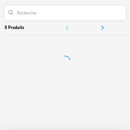
Version double bobine
LISTE DES PRODUITS
Commandes de SET et RESET
LED de signalisation de la position des commandes
DOCUMENTATIONS
Contacts sans Cadmium
CERTIFICATIONS