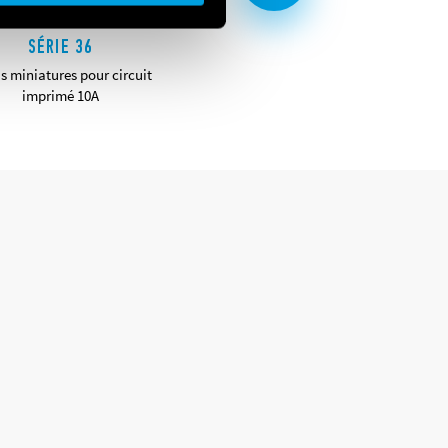
SÉRIE 36
SÉRIE 40
s miniatures pour circuit
Mini relais pour circuit imprimé e
imprimé 10A
embrochables 8-10-12-16A
DÉTAILS
DÉTAILS