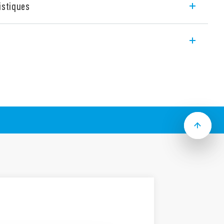
istiques
end un relais miniature 6 A pour circuit
ctéristique suivantes :
 1 contact normalement ouvert
 profil
00 mW