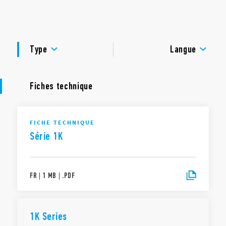
Dorsale TP standard KNX
DOCUMENTATIONS
Connecteur USB type-B
Encombrement réduit : 1 module (17.5mm)
CERTIFICATIONS
LED d’indication de l’état du BUS
Type
Langue
Fiches technique
FICHE TECHNIQUE
Série 1K
FR
|
1 MB
|
.
PDF
1K Series