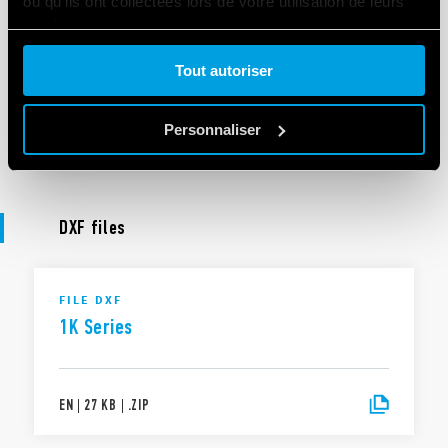
ou qu'ils ont collectées lors de votre utilisation de leurs
services.
FICHIERS 3D
1K Series
Tout autoriser
Cookie policy.
Personnaliser
EN
|
109 KB
|
.
ZIP
DXF files
FILE DXF
1K Series
EN
|
27 KB
|
.
ZIP