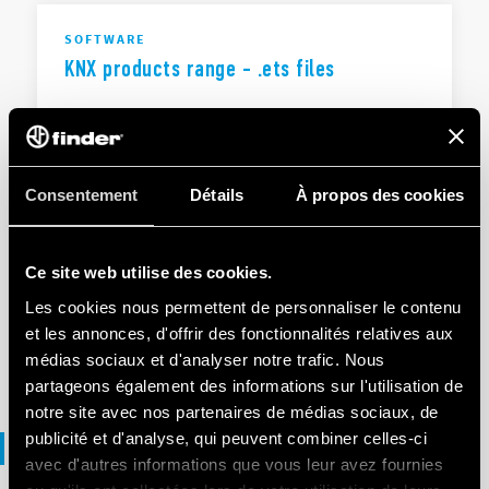
SOFTWARE
KNX products range - .ets files
EN
|
|
.
ZIP
Consentement
Détails
À propos des cookies
SOFTWARE
1K Series - .ets
Ce site web utilise des cookies.
Les cookies nous permettent de personnaliser le contenu
et les annonces, d'offrir des fonctionnalités relatives aux
EN
|
253 KB
|
.
ZIP
médias sociaux et d'analyser notre trafic. Nous
partageons également des informations sur l'utilisation de
notre site avec nos partenaires de médias sociaux, de
publicité et d'analyse, qui peuvent combiner celles-ci
3D files
avec d'autres informations que vous leur avez fournies