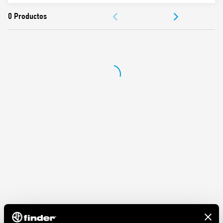
Para los relés de la serie 40, tipo 40.31
DOCUMENTACIÓN
Panel o carril de 35 mm (EN 60715)
APROBACIONES