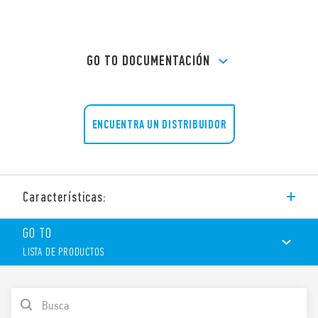
GO TO DOCUMENTACIÓN
ENCUENTRA UN DISTRIBUIDOR
Características:
Zócalo con bornes de jaula, montaje en panel o carril de 35
GO TO
mm.
LISTA DE PRODUCTOS
Características:
LISTA DE PRODUCTOS