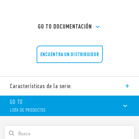
GO TO DOCUMENTACIÓN
ENCUENTRA UN DISTRIBUIDOR
Características de la serie:
Zócalo tipo 94.03 con bornes de jaula, montaje a panel o en
GO TO
carril de 35 mm (EN 60715).
LISTA DE PRODUCTOS
Tipo de relé 55.33.
Aprobaciones según tipos .
LISTA DE PRODUCTOS