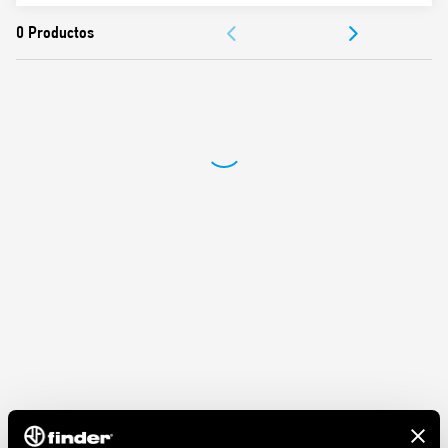
Valores nominales 10 A – 250 V
DOCUMENTACIÓN
Rigidez dieléctrica 2 kV AC
Grado de protección IP 20
APROBACIONES
Temperatura ambiente ° C –40 … + 70