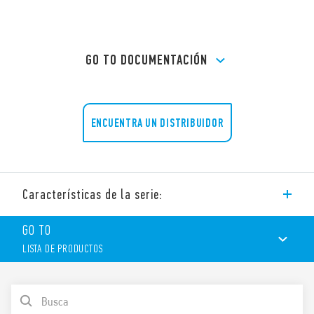
GO TO DOCUMENTACIÓN
ENCUENTRA UN DISTRIBUIDOR
Características de la serie:
Tipo de zócalo 90.03 con bornes de jaula, montaje en panel o
GO TO
carril de 35 mm (EN 60715), relé tipo 60.13.
LISTA DE PRODUCTOS
Funciones y características:
LISTA DE PRODUCTOS