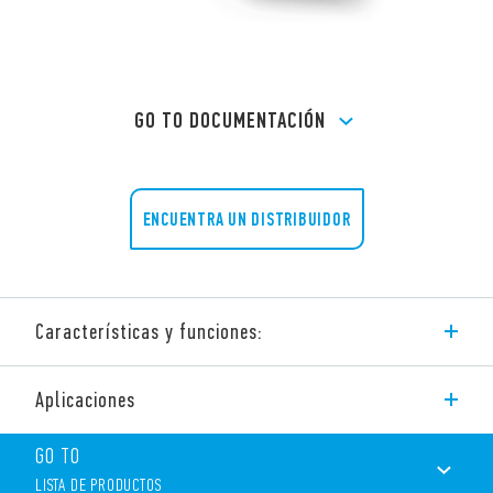
GO TO DOCUMENTACIÓN
ENCUENTRA UN DISTRIBUIDOR
Características y funciones:
Tipo 77.B1 – Relé de estado sólido para panel.
Aplicaciones
Conmutación Zero-crossing. Salida: 40 A
Aplicaciones sugeridas: – control de resistencias, luminarias,
GO TO
solenoides, bobinas de contactoresr
LISTA DE PRODUCTOS