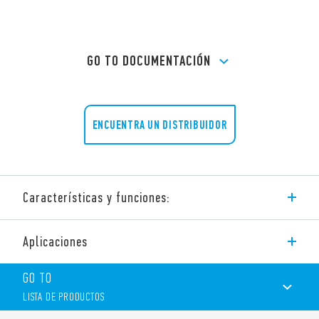
GO TO DOCUMENTACIÓN
ENCUENTRA UN DISTRIBUIDOR
Características y funciones:
Contactores industriales Tipo 6K.14, contactos AgSnO2.
Aplicaciones
2 modelos disponibles:
GO TO
Tipo 6K.14.x.xxx.4×10
LISTA DE PRODUCTOS
– 10 A – 400 V AC3