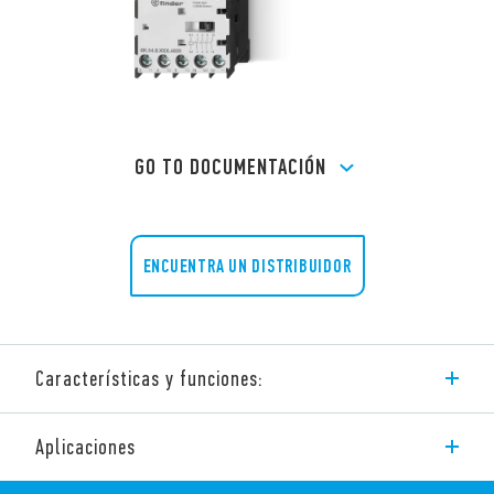
GO TO DOCUMENTACIÓN
ENCUENTRA UN DISTRIBUIDOR
Características y funciones:
Contactores industriales de 9 hasta 74 A (AC-3). Compactos y
Aplicaciones
con un gran rendimiento.
Disponibles las siguientes configuraciones: