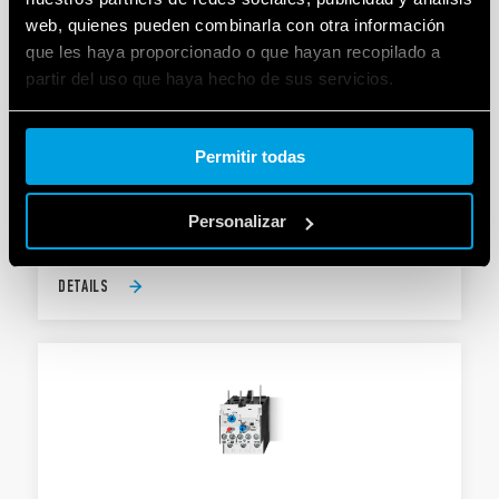
web, quienes pueden combinarla con otra información
que les haya proporcionado o que hayan recopilado a
partir del uso que haya hecho de sus servicios.
TIPO 6K.T0 - PROTECTOR CONTRA
Cookie policy.
SOBRECARGA TÉRMICA
Permitir todas
Material de contactos AgNi
Para tipo 6K.04
Personalizar
DETAILS