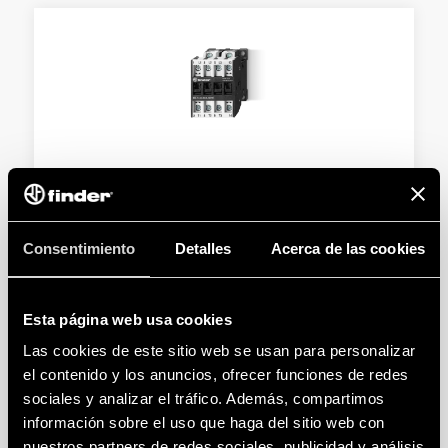
TIPO 6K.14 - CONTACTORES INDUSTRIALES
Tipo 6K.14.x.xxx.4x10 - 10 A - 400 V AC3 - 11 kW
Consentimiento
Detalles
Acerca de las cookies
Tipo 6K.14.x.xxx.4x18 - 18 A - 400 V AC3 - 37 kW
Esta página web usa cookies
DETAILS
Las cookies de este sitio web se usan para personalizar
el contenido y los anuncios, ofrecer funciones de redes
sociales y analizar el tráfico. Además, compartimos
información sobre el uso que haga del sitio web con
nuestros partners de redes sociales, publicidad y análisis