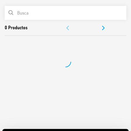
Bobina de CA o CC
Variante con material de contactos sin cadmio
LISTA DE PRODUCTOS
DOCUMENTACIÓN
APROBACIONES