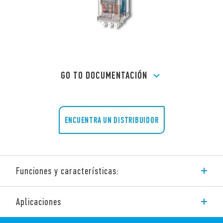
GO TO DOCUMENTACIÓN
ENCUENTRA UN DISTRIBUIDOR
Funciones y características:
La serie 60 de Finder está compuesta por relés industriales con
Aplicaciones
las siguientes características:
Bobina de DC o AC, incluye variantes con “bobina