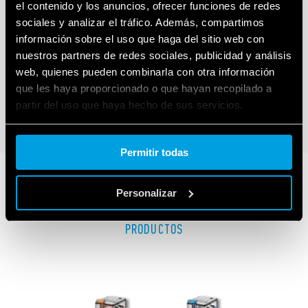
el contenido y los anuncios, ofrecer funciones de redes
sociales y analizar el tráfico. Además, compartimos
TIPO 60.63 – RELÉ INDUSTRIAL
información sobre el uso que haga del sitio web con
nuestros partners de redes sociales, publicidad y análisis
3 contactos 10A
Faston 187, (4.8 x 0.8 mm)
web, quienes pueden combinarla con otra información
que les haya proporcionado o que hayan recopilado a
partir del uso que haya hecho de sus servicios.
DETAILS
Cookie policy.
Permitir todas
Personalizar
SERIES RELACIONADAS
PRODUCTOS