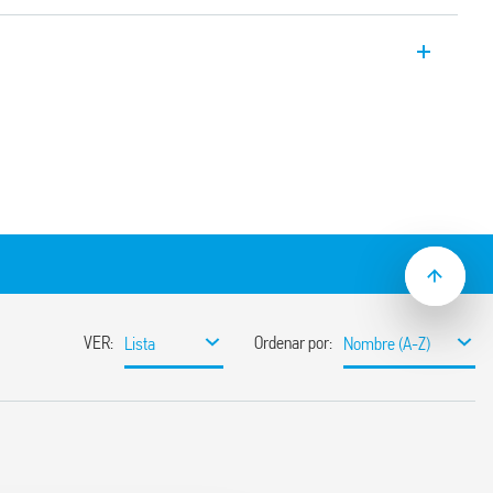
o 4C.P1, 1 conmutado 10 A, bornes push-
 para la interfaz con sistemas PLC.
lo de presencia de tensión y protección
ón
 relé / zócalo)
5 mm (EN 60715)