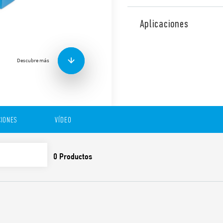
Interfaz modular a relé tip
in, ancho 15.8 mm, diseñado
Aplicaciones
Funciones y características:
Descubre más
Bobina de CA o CC
Se suministra con módu
CEM
Etiqueta de identificaci
IONES
VÍDEO
Listado UL (combinación
Montaje en carril de 3
Contactos sin cadmio