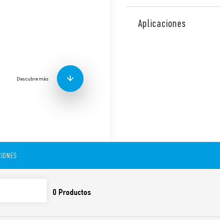
El mini relé industrial tipo 
montaje en zócalo o conexió
Aplicaciones
conmutado de 8 A y termina
Versión para aplicaciones fe
Funciones y características:
disponible.
Descubre más
Bobina de CA o CC
Disponible con: pulsad
mecánico y LED
Aislamiento de 8 mm, 6 
Contactos sin cadmio
Zócalos de la serie 97 
IONES
para montaje en carril
o conexión rápida
Módulos de señalización
módulos temporizadore
Adaptadores para monta
Patente europea