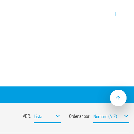
46.52 es un relé de potencia industrial con
n directa a través de Faston. 2
les faston / soldadura.
rroviarias disponible (tipo 46.52T).
Versión para aplicaciones ferroviarias
or de prueba bloqueable, indicador
kV (1.2 / 50 μs) entre bobina y contactos
para placa de circuito impreso, soldadura o
 de 35 mm (EN 60715) con bornes de jaula
 y protección CEM de la serie 99 y
s tipo 86.30
jes alternativos disponibles