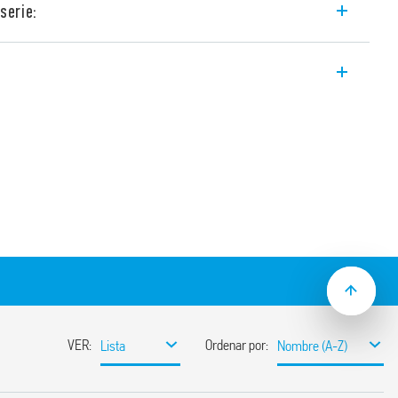
serie:
LUS Tipo 39.31 con relé EMR, acepta el
e permite proteger el circuito de salida
rroviarias disponible (Tipo 39.31T).
 V AC / DC, 125 y 220 V DC, 230 V AC y 24…
resión de corriente residual, 125 V CA / CC
in