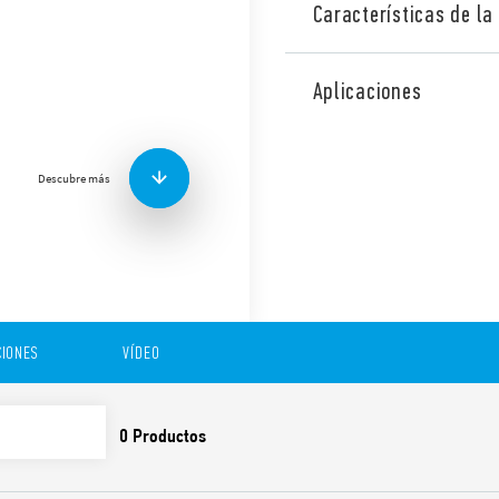
Características de la 
La interfaz modular MasterP
módulo portafusibles, lo qu
Aplicaciones
ahorrando espacio.
Versión para aplicaciones fe
Funciones y características:
Descubre más
Alimentación de 6 a 125
240 V AC / DC.
Circuito especial de sup
y 230 V CA
Bornes de jaula y Push-
IONES
VÍDEO