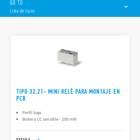
GO TO
1 contacto conmutado o 1 contacto normalmente abierto
Lista de tipos
Relé subminiatura, perfil bajo
Bobina DC sensible: 200 mW
Lavable: RT III
LISTA DE TIPOS
DOCUMENTACIÓN
APROBACIONES
TIPO 32.21- MINI RELÈ PARA MONTAJE EN
PCB
Perfil bajo
Bobina CC sensible - 200 mW
DETAILS