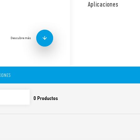
los circuitos de bobina y c
Aplicaciones
Características:
Bornes de jaula
Bobina AC
Montaje en panel o caj
Descubre más
Contactos sin cadmio
Patente Italiana
IONES