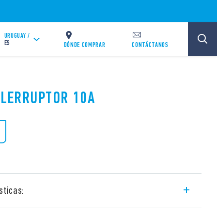
URUGUAY /
ES
DÓNDE COMPRAR
CONTÁCTANOS
TELERRUPTOR 10A
sticas:
ctromecánico con alimentación común de