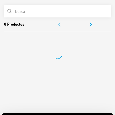
Montaje en panel o caja
LISTA DE PRODUCTOS
Contactos sin cadmio
Patente Italiana
DOCUMENTACIÓN
APROBACIONES