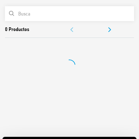
Montaje en panel o empotrado
LISTA DE PRODUCTOS
Contactos libres de cadmio
DOCUMENTACIÓN
APROBACIONES