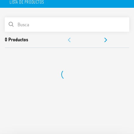
LISTA DE PRODUCTOS
Características técnicas:
1 contacto conmutado de 5A
LISTA DE PRODUCTOS
Montaje en superficie para cajas de pared de 2 o 3
módulos, o caja de pared redonda de 65 mm
DOCUMENTACIÓN
110…230 V CA
Pantalla de matriz LED
APROBACIONES