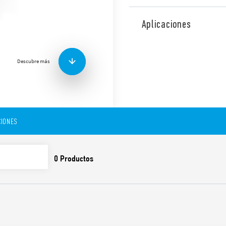
Atomático de escalera de es
ancho de un módulo 17.5 m
Aplicaciones
Funciones:
• Automático de escalera
Descubre más
• Automático de escalera + 
• Automático de escalera c
• Automático de escalera co
escaleras
• Telerruptor temporizado
IONES
• Telerruptor temporizado 
• Telerruptor
• Luz fija
Funciones y características:
Escala de tiempo de 30 