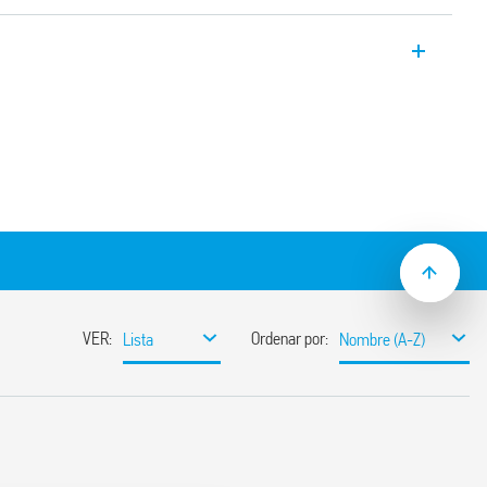
calera tipo 14.01 multifunción,16 A,
m y opción de aviso de desconexión.
Limpieza de escaleras
on pre-aviso de apagado
n pre-aviso de apagado + limpieza de
con pre-aviso de apagado
s a 20 min.