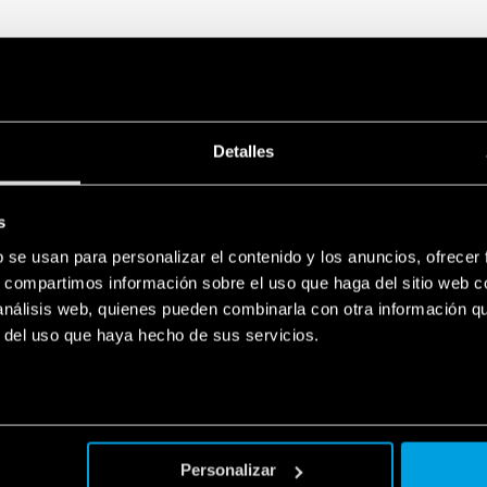
Conmutación de la carg
Adecuado para instalaci
automático.
Compatible con detecto
Indicador LED
Contactos libres de ca
Se puede usar con pul
Detalles
Carcasa “blade + cross”
carril que se puede ope
Montaje en riel de 35 
s
Patente europea
b se usan para personalizar el contenido y los anuncios, ofrecer
s, compartimos información sobre el uso que haga del sitio web 
 análisis web, quienes pueden combinarla con otra información q
r del uso que haya hecho de sus servicios.
Personalizar