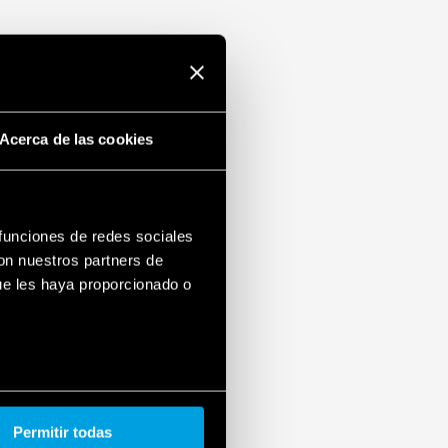
a de “zero crossing”
ones de 3 y 4 hilos, con reconocimiento
res de movimiento (serie 18)
dmio
sadores iluminados
Acerca de las cookies
 con reguladores, selectores y enganche a
rar con destornilladores planos y de cruz
mm (EN 60715)
 funciones de redes sociales
con nuestros partners de
ue les haya proporcionado o
Permitir todas