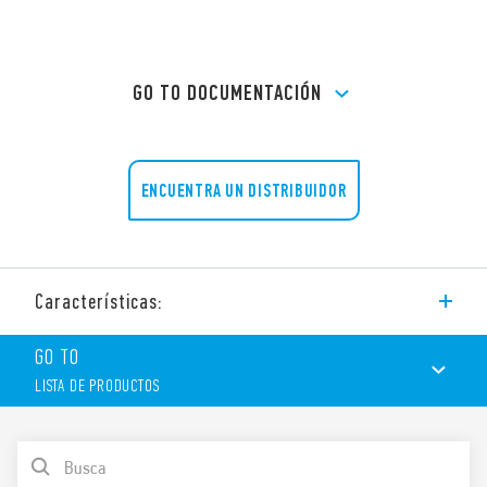
GO TO DOCUMENTACIÓN
ENCUENTRA UN DISTRIBUIDOR
Características:
Zócalo con bornes a pletina, montaje en panel o carril de 35
GO TO
mm (EN 60715).
LISTA DE PRODUCTOS
Características
LISTA DE PRODUCTOS