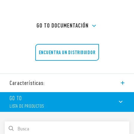
GO TO DOCUMENTACIÓN
ENCUENTRA UN DISTRIBUIDOR
Características:
Zócalo con bornes a pletina, montaje en panel o carril de 35
GO TO
mm (EN 60715).
LISTA DE PRODUCTOS
Características:
LISTA DE PRODUCTOS