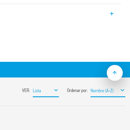
Montaje en carril de 35 mm (EN 60715)
hura de 6.2 mm
s de 16 terminales
93.62
n y protección integrado
cción fácil mediante palanca plástica