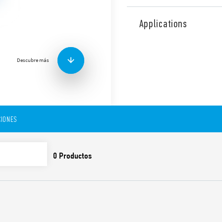
Zócalo con bornes Push-In 
para los relés de la serie 34
Applications
Características:
Descubre más
Ahorro de espacio, anc
Conexiones para puente
Duplicador de cables 0
Circuito de señalizació
Sujeción segura y extra
IONES