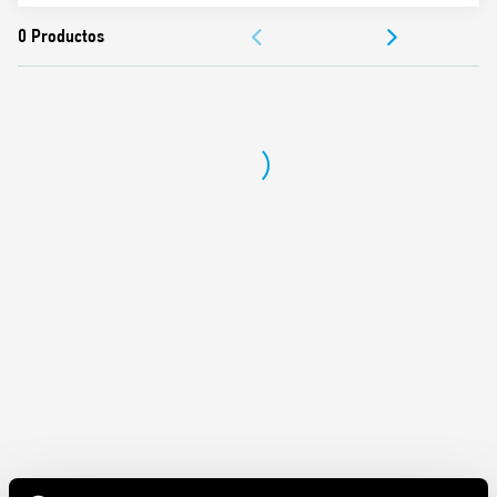
Valor nominal 10 A – 250 V
DOCUMENTACIÓN
Rigidez dieléctrica 2 kV AC
Categoría de protección IP 20
APROBACIONES
Temperatura ambiente °C –40…+70
Par de apriete Nm 0.8