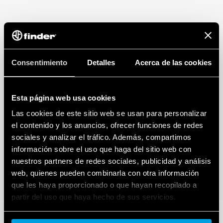
Finder S.p.A. sole proprietorship garantiza la máxima transparencia en
relación con los datos generados por sus dispositivos inteligentes
conectados. Para saber más sobre sus derechos, cómo se generan estos
datos, quién puede acceder a ellos y cómo puede gestionarlos, lea
nuestro Aviso de Privacidad de la Ley de Datos haciendo clic
aquí
.
Consentimiento
Detalles
Acerca de las cookies
Esta página web usa cookies
Las cookies de este sitio web se usan para personalizar
el contenido y los anuncios, ofrecer funciones de redes
sociales y analizar el tráfico. Además, compartimos
información sobre el uso que haga del sitio web con
nuestros partners de redes sociales, publicidad y análisis
web, quienes pueden combinarla con otra información
que les haya proporcionado o que hayan recopilado a
partir del uso que haya hecho de sus servicios.
Cookie policy.