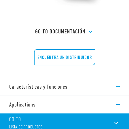
GO TO DOCUMENTACIÓN
ENCUENTRA UN DISTRIBUIDOR
Características y funciones:
Tipo 77.H1 – Relé de estado sólido para panel.
Applications
Conmutación Zero-crossing. Salida: 125 A.
Aplicaciones sugeridas: – control de resistencias, luminarias,
GO TO
solenoides, bobinas de contactores.
LISTA DE PRODUCTOS