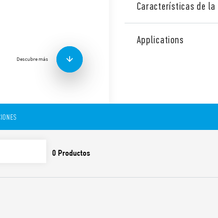
Características de la 
Relé de control de nivel pa
sensibilidad fija 150 kΩ, ret
Applications
llenado o vaciado seleccion
Descubre más
Funciones y características:
Funciones de llenado y
Indicador LED
IONES
Doble aislamiento (6 kV 
– fuente de alimentaci
– sondas y fuente de a
– contactos y sondas
Montaje en riel de 35 
Control de un solo nive