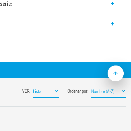
serie:
ra líquidos conductivos Tipo 72.11 con
ardo a la intervención fijo 1s, función de
able a través de un puente externo.
 vaciado
– 1.2 / 50 µs) entre:
ón y contactos
limentación
mm (EN 60715)
l o dos niveles Min / Max